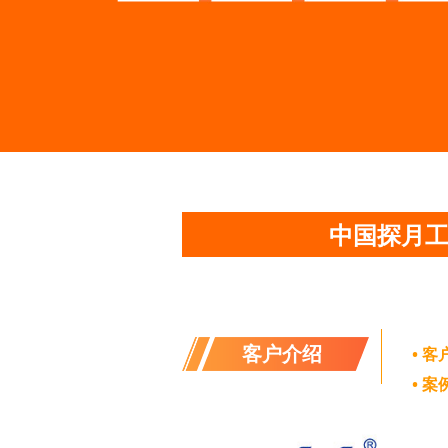
中国探月工
客户介绍
• 客
• 案